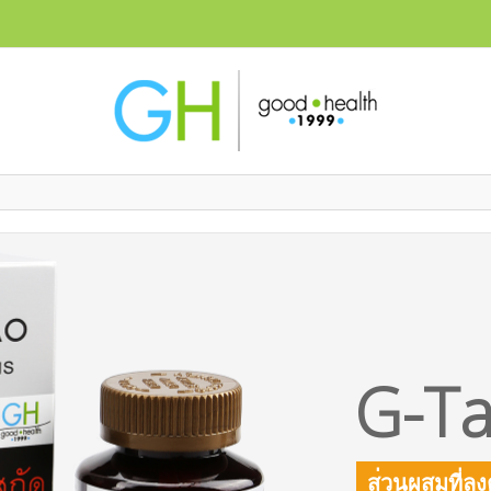
G-T
ส
ว
น
ผ
ส
ม
ท
ล
ง