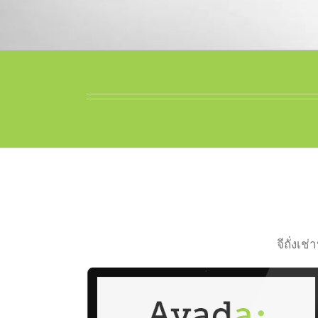
จีถั่งเ