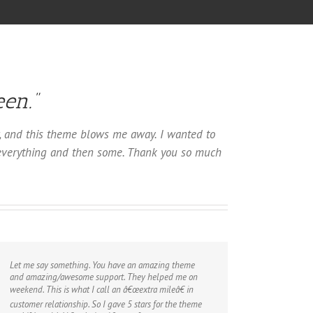
een.”
v, and this theme blows me away. I wanted to
f everything and then some. Thank you so much
Let me say something. You have an amazing theme
and amazing/awesome support. They helped me on
weekend. This is what I call an â€œextra mileâ€ in
customer relationship. So I gave 5 stars for the theme