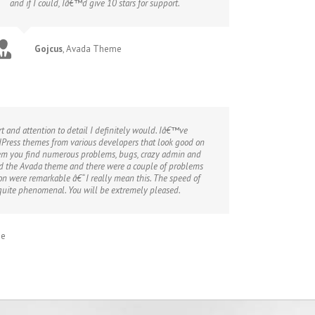
and if I could, Iâ€™d give 10 stars for support.
Gojcus
,
Avada Theme
rt and attention to detail I definitely would. Iâ€™ve
ress themes from various developers that look good on
em you find numerous problems, bugs, crazy admin and
ed the Avada theme and there were a couple of problems
n were remarkable â€“ I really mean this. The speed of
s quite phenomenal. You will be extremely pleased.
me