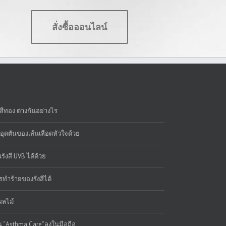
สั่งซื้อออนไลน์
่าสีทอง ต่างกันอย่างไร
ารอุดตันของเส้นเลือดหัวใจด้วย
รังสี UVB ได้ด้วย
ารทำร้ายของรังสีได้
ผลไม้
่น “Asthma Care”ลงในมือถือ