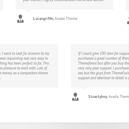
Lucasgriffin
,
Avada Theme
 I went to look for answers to my
If I could give 100 stars for suppo
 was requesting was very easy to
purchased a good number of WordP
thing has been perfect so far. This
Themeforest but after you buy th
e pleasure to work with. Lots of
very very poor support. I purchas
nt money on a competitors theme.
too, but the guys from ThemeFusio
.
support and attention to detail i
Stuartyboy
,
Avada The