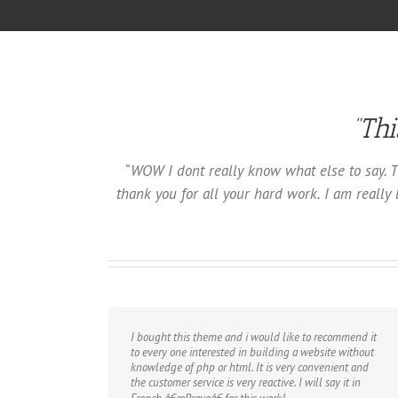
“Thi
“WOW I dont really know what else to say. T
thank you for all your hard work. I am reall
I bought this theme and i would like to recommend it
to every one interested in building a website without
knowledge of php or html. It is very convenient and
the customer service is very reactive. I will say it in