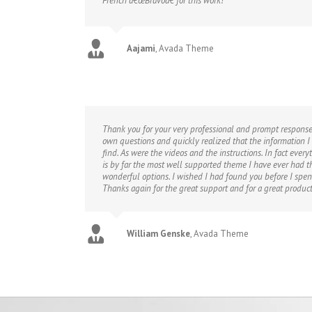
French â€œBravoâ€ for this work!
Aajami
,
Avada Theme
Thank you for your very professional and prompt response.
own questions and quickly realized that the information I
find. As were the videos and the instructions. In fact every
is by far the most well supported theme I have ever had th
wonderful options. I wished I had found you before I spe
Thanks again for the great support and for a great product
William Genske
,
Avada Theme