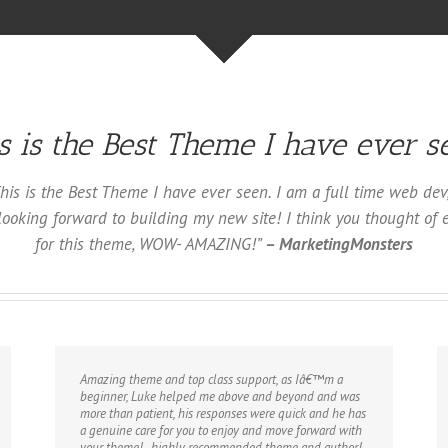
s is the Best Theme I have ever s
his is the Best Theme I have ever seen. I am a full time web de
y looking forward to building my new site! I think you thought o
for this theme, WOW- AMAZING!”
– MarketingMonsters
Amazing theme and top class support, as Iâ€™m a
beginner, Luke helped me above and beyond and was
more than patient, his responses were quick and he has
a genuine care for you to enjoy and move forward with
your theme!.. highly recommended theme and author!