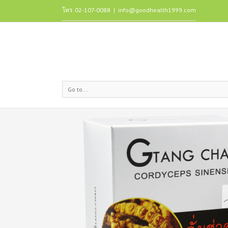
โทร. 02-107-0088
|
info@goodhealth1999.com
Go to...