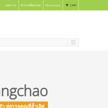
บทความ
คำถามที่พบบ่อย
My Account
CART
angchao
ต
ว
ส
ส
ร
ร
พ
ค
ณ
ท
ล
ำ
เ
ล
ศ