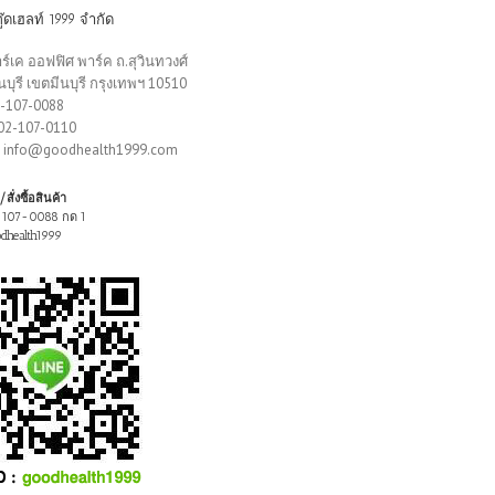
กู๊ดเฮลท์ 1999 จำกัด
ร์เค ออฟฟิศ พาร์ค ถ.สุวินทวงศ์
บุรี เขตมีนบุรี กรุงเทพฯ 10510
2-107-0088
 02-107-0110
์ : info@goodhealth1999.com
ั่งซื้อสินค้า
-107-0088 กด 1
odhealth1999