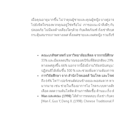
เมื่อคุณอายุมากขึ้น ไม่ว่าคุณผู้ชายและคุณผู้หญิง
บางคู่อา
ไปยังจิตใจของพวกคุณอยู่ใช่หรือไม่ เราขอแนะนำสิ่งดีๆ ก
ปลอดภัย ไม่มีผลค้างเคียงใดๆด้วย กับผลิตภัณฑ์ ถั่งเช่าท
กระตุ้นสมรรถภาพทางเพศ ทั้งเพศชายและเพศหญิง รวมถึงรักษา
คณะเภสัชศาสตร์ มหาวิทยาลัยมหิดล จากกรณีศึกษ
33% และมีผลลดปริมาณของสเปิร์มที่ผิดปกติลง 29%
ทางเพศสูงขึ้น 66% นอกจากนี้ยังมีงานวิจัยสนับส
ปฏิสนธิได้เพิ่มขึ้น 300 % และช่วยเพิ่มความต้องกา
การวิจัยศึกษา จาก สำนักโรคเอดส์ วัณโรค และโร
ถึง 64% โห!!! เปอร์เซนต์ค่อนข้างเยอะพอสมควร หากท่า
มากมาย เช่น ช่วยในเรื่องอาการไอ โรคระบบทางเดิ
เลือด ลดความดันโลหิต ต้านการติดเชื้อ ต้านมะเร็ง
Wan และคณะ (1998)
ได้ทำการทดสอบ ถั่งเช่า กับคน
[Wan F, Guo Y, Deng X. (1998). Chinese Traditional 