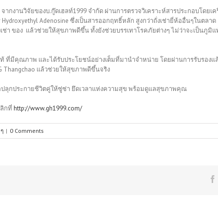
น จากงานวิจัยของบ.กู๊ดเฮลท์1999 จำกัด ผ่านการตรวจวิเคราะห์สารประกอบโดยเครื
droxyethyl Adenosine ซึ่งเป็นสารออกฤทธิ์หลัก สูงกว่าถั่งเช่ายี่ห้ออื่นๆในตลาด ยิ่
่งเช่า ของ แล้วช่วยให้สุขภาพดีขึ้น ทั้งยังช่วยบรรเทาโรคภัยต่างๆ ไม่ว่าจะเป็นภูมิ
าแท้ ที่มีคุณภาพ และได้รับประโยชน์อย่างเต็มที่มานำจำหน่าย โดยผ่านการรับรองแล้ว 
 G Thangchao แล้วช่วยให้สุขภาพดีขึ้นจริง
อปลุกประกายชีวิตคู่ให้ซู่ซ่า ยึดเวลาแห่งความสุข พร้อมดูแลสุขภาพคุณ
ิกที่
http://www.gh1999.com/
งๆ
|
0 Comments