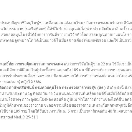
จประสบปัญหาชีวิตคู๋ไม่ซู๋ซ่า เหมือนตอนแต่งงานใหม่ๆ กิจกรรมของคนรักอาจมีน้
ับนวัตกรรมอาหารเสริมที่จะทำให้ชีวิตรักของคุณสดใส ซาบซ่า กลับคืนมาอีกครั้ง 
ิเบต สุดยอดสมุนไพรที่ได้รับการการันตีจากงานวิจัยทั่วโลก สรรพคุณทางยาแผนโบร
ต่อมลูกหมากโต ได้เป็นอย่างดี ไม่มีผลข้างเคียง เห็นผลชัดเจน และใช้เป็นยาบำร
าฤทธิ์ต่อการกระตุ้นสมรรถภาพทางเพศ
พบว่าการวิจัยในผู้ชาย 22 คน ใช้ถั่งเช่าเ
 และมีอีกกรณีศึกษาในผู้ป่วยทั้งชายและหญิง 189 คน ที่มีความต้องการทางเพศล
นุนว่าการรับประทานถั่งเช่าจะช่วยปกป้องและช่วยให้การทำงานของต่อมหมวกไต ฮ
รทางเพศของผู้หญิงได้ 86%
คติดต่อทางเพศสัมพันธ์ กรมควบคุมโรค กระทรวงสาธารณสุข (สธ.)
ตัวถั่งเช่านี้ 
นรับประทาน 1g ติดต่อกัน 46 วัน แน่นอนว่าส่วนที่เหลือย่อมดีขึ้นเมื่อได้รับถั่งเช่
นหายใจต่างๆ ภาวะถุงลมโป่งพอง หอบหืด ภูมิแพ้ ทำให้การทำงานของไตดีขึ้น ลดอ
 เพิ่มภูมิต้านทานของร่างกาย ชะลอความเสื่อมของร่างกาย เหมาะกับทุกเพศทุกวัยอี
ไข้ชาย 189 ราย โดยให้รับประทานวันละ 3 กรัม เป็นเวลาติดต่อกัน 40 วัน ผลปรากฏ
Patented Med. 9: 29-31.]