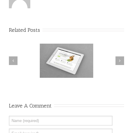
Related Posts
Class Aptent Taciti Soci Ad
esent Et Urna Turpis
Litora
Leave A Comment