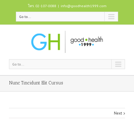
โทร. 02-107-0088
|
info@goodhealth1999.com
Go to...
Go to...
Nunc Tincidunt Elit Cursus
Next