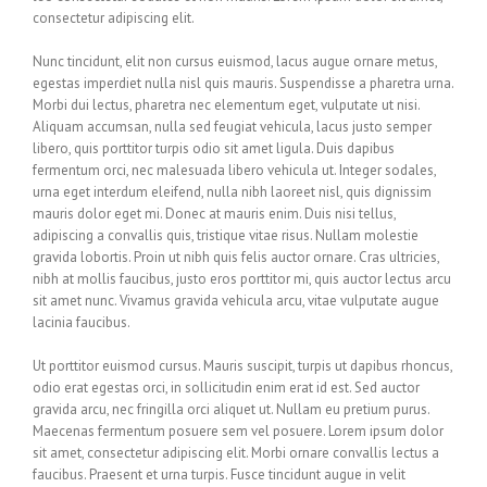
consectetur adipiscing elit.
Nunc tincidunt, elit non cursus euismod, lacus augue ornare metus,
egestas imperdiet nulla nisl quis mauris. Suspendisse a pharetra urna.
Morbi dui lectus, pharetra nec elementum eget, vulputate ut nisi.
Aliquam accumsan, nulla sed feugiat vehicula, lacus justo semper
libero, quis porttitor turpis odio sit amet ligula. Duis dapibus
fermentum orci, nec malesuada libero vehicula ut. Integer sodales,
urna eget interdum eleifend, nulla nibh laoreet nisl, quis dignissim
mauris dolor eget mi. Donec at mauris enim. Duis nisi tellus,
adipiscing a convallis quis, tristique vitae risus. Nullam molestie
gravida lobortis. Proin ut nibh quis felis auctor ornare. Cras ultricies,
nibh at mollis faucibus, justo eros porttitor mi, quis auctor lectus arcu
sit amet nunc. Vivamus gravida vehicula arcu, vitae vulputate augue
lacinia faucibus.
Ut porttitor euismod cursus. Mauris suscipit, turpis ut dapibus rhoncus,
odio erat egestas orci, in sollicitudin enim erat id est. Sed auctor
gravida arcu, nec fringilla orci aliquet ut. Nullam eu pretium purus.
Maecenas fermentum posuere sem vel posuere. Lorem ipsum dolor
sit amet, consectetur adipiscing elit. Morbi ornare convallis lectus a
faucibus. Praesent et urna turpis. Fusce tincidunt augue in velit