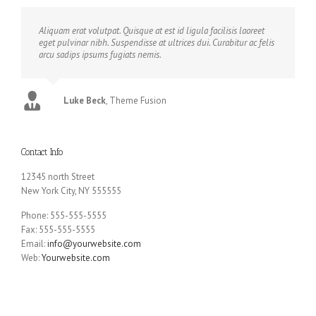
Aliquam erat volutpat. Quisque at est id ligula facilisis laoreet
eget pulvinar nibh. Suspendisse at ultrices dui. Curabitur ac felis
arcu sadips ipsums fugiats nemis.
Luke Beck
,
Theme Fusion
Contact Info
12345 north Street
New York City, NY 555555
Phone: 555-555-5555
Fax: 555-555-5555
Email:
info@yourwebsite.com
Web:
Yourwebsite.com