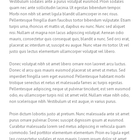
Vestibulum sodales ante a purus volutpat euismod. Proin sodales
quam nec ante sollicitudin lacinia. Ut egestas bibendum tempor.
Morbi non nibh sit amet ligula blandit ullamcorper in nec risus.
Pellentesque fringilla diam faucibus tortor bibendum vulputate. Etiam
turpis urna, rhoncus et mattis ut, dapibus eu nunc. Nunc sed aliquet
nisi. Nullam ut magna non lacus adipiscing volutpat. Aenean odio
mauris, consectetur quis consequat quis, blandit a nunc. Sed orci erat,
placerat ac interdum ut, suscipit eu augue. Nunc vitae mi tortor. Ut vel
justo quis lectus elementum ullamcorper volutpat vel libero.
Donec volutpat nibh sit amet libero ornare non laoreet arcu luctus.
Donec id arcu quis mauris euismod placerat sit amet ut metus. Sed
imperdiet fringilla sem eget euismod. Pellentesque habitant morbi
tristique senectus et netus et malesuada fames ac turpis egestas.
Pellentesque adipiscing, neque ut pulvinar tincidunt, est sem euismod
odio, eu ullamcorper turpis nisl sit amet velit. Nullam vitae nibh odio,
non scelerisque nibh. Vestibulum ut est augue, in varius purus.
Proin dictum lobortis justo at pretium. Nunc malesuada ante sit amet
purus ornare pulvinar. Donec suscipit dignissim ipsum at euismod.
Curabitur malesuada lorem sed metus adipiscing in vehicula quam
commodo. Sed porttitor elementum elementum. Proin eu ligula eget
leo consectetur sodales et non mauris. Lorem ipsum dolor sit amet,