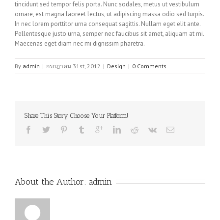
tincidunt sed tempor felis porta. Nunc sodales, metus ut vestibulum
ornare, est magna laoreet lectus, ut adipiscing massa odio sed turpis.
In nec lorem porttitor urna consequat sagittis. Nullam eget elit ante.
Pellentesque justo urna, semper nec faucibus sit amet, aliquam at mi.
Maecenas eget diam nec mi dignissim pharetra.
By
admin
|
กรกฎาคม 31st, 2012
|
Design
|
0 Comments
Share This Story, Choose Your Platform!
About the Author: 
admin